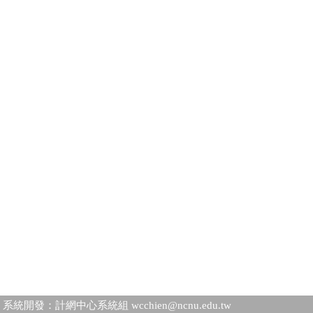
系統開發：計網中心系統組 wcchien@ncnu.edu.tw