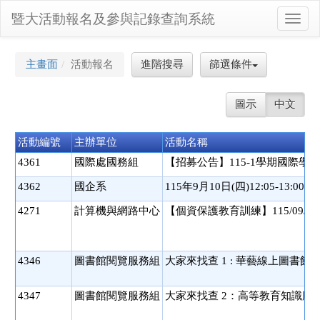
暨大活動報名及參與記錄查詢系統
Toggl
navig
主畫面
活動報名
進階搜尋
篩選條件
圖示
中文
活動編號
主辦單位
活動名稱
4361
國際處國務組
【招募公告】115-1學期國際學
4362
國企系
115年9月10日(四)12:05-
4271
計算機與網路中心
【個資保護教育訓練】115/09
4346
圖書館閱覽服務組
大家來找查 1 : 華藝線上圖書館
4347
圖書館閱覽服務組
大家來找查 2：高等教育知識庫、Hy