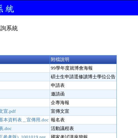
查詢系統
附檔說明
99學年度就博會海報
碩士生申請逕修讀博士學位公告
申請表
邀請函
企專海報
宣.pdf
宣傳文宣
基本資料表＿宣傳用.doc
報名表
.doc
活動議程表
版)_1001019.ppt
國家考試講座簡報