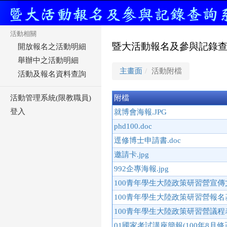
活動相關
暨大活動報名及參與記錄
開放報名之活動明細
舉辦中之活動明細
主畫面
活動附檔
活動及報名資料查詢
附檔
活動管理系統(限教職員)
登入
就博會海報.JPG
phd100.doc
逕修博士申請書.doc
邀請卡.jpg
992企專海報.jpg
100青年學生大陸政策研習營宣傳文
100青年學生大陸政策研習營報名
100青年學生大陸政策研習營議程表
01國家考試講座簡報(100年8月修正參考