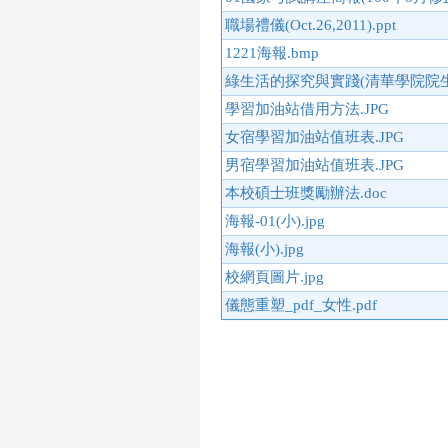
職場禮儀(Oct.26,2011).ppt
1221海報.bmp
綠生活的探究與實踐(清華學院院生報
學習加油站借用方法.JPG
女宿學習加油站值班表.JPG
男宿學習加油站值班表.JPG
本校碩士班獎勵辦法.doc
海報-01(小).jpg
海報(小).jpg
校網頁圖片.jpg
儀態重塑_pdf_女性.pdf